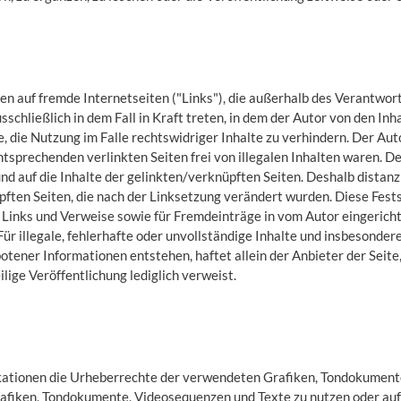
en auf fremde Internetseiten ("Links"), die außerhalb des Verantwor
schließlich in dem Fall in Kraft treten, in dem der Autor von den Inh
 die Nutzung im Falle rechtswidriger Inhalte zu verhindern. Der Auto
tsprechenden verlinkten Seiten frei von illegalen Inhalten waren. Der
nd auf die Inhalte der gelinkten/verknüpften Seiten. Deshalb distanzi
pften Seiten, die nach der Linksetzung verändert wurden. Diese Festst
Links und Verweise sowie für Fremdeinträge in vom Autor eingerich
Für illegale, fehlerhafte oder unvollständige Inhalte und insbesonder
tener Informationen entstehen, haftet allein der Anbieter der Seite
ilige Veröffentlichung lediglich verweist.
blikationen die Urheberrechte der verwendeten Grafiken, Tondokumen
Grafiken, Tondokumente, Videosequenzen und Texte zu nutzen oder auf