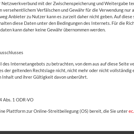
ler Netzwerkverbund mit der Zwischenspeicherung und Weitergabe te
n versehentlichem Verfälschen und Gewähr für die Verwendung nur ak
eg Anbieter zu Nutzer kann es zurzeit daher nicht geben. Auf dies
erhalten diese Daten unter den Bedingungen des Internets. Für die Ric
sdaten kann daher keine Gewähr übernommen werden.
ausschlusses
il des Internetangebots zu betrachten, von dem aus auf diese Seite v
s der geltenden Rechtslage nicht, nicht mehr oder nicht vollständig e
 Inhalt und ihrer Gültigkeit davon unberührt.
14 Abs. 1 ODR-VO
ne Plattform zur Online-Streitbeilegung (OS) bereit, die Sie unter
ec