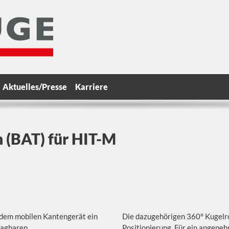
Aktuelles/Presse
Karriere
h (BAT) für HIT-M
 dem mobilen Kantengerät ein
Die dazugehörigen 360° Kugelrol
lagbaren
Positionierung. Für ein angene