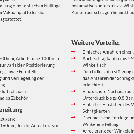
ellung einer optischen Nullfuge.
pneumatisch unterstützte Wink
n Vakuumplatte für die
Kanten auf schrägen Schnittfläc
sgestattet.
Weitere Vorteile:
Einfaches Anfahren einer 
xT500mm, Arbeitshöhe 1000mm
Auch Schrägkanten bis 55°
zur variablen Positionierung
Winkeltisch
ng, sowie Formteile
Durch die Unterstützung d
 und Verriegelung der
das Anfahren der Schräg
ung
erleichtert
kluftschlauch
Eine sichere Nachbearbei
onales Zubehör
Unterdruck bis zu 0,8 Bar
Einfaches Einstellen des 
ereitung
Schrägkanten
Pneumatische Entriegelu
zeugung
Winkeleinstellung
160mm) für die Aufnahme von
Arretierung der Winkelein