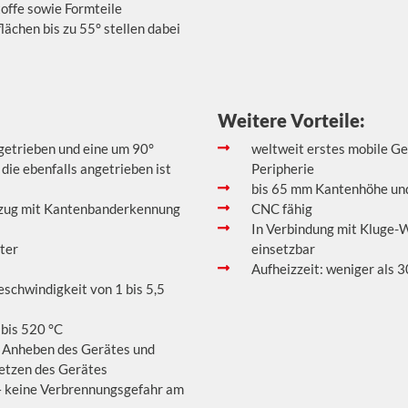
ffe sowie Formteile
lächen bis zu 55° stellen dabei
Weitere Vorteile:
getrieben und eine um 90°
weltweit erstes mobile Ge
ie ebenfalls angetrieben ist
Peripherie
bis 65 mm Kantenhöhe und 
zug mit Kantenbanderkennung
CNC fähig
In Verbindung mit Kluge-W
ter
einsetzbar
Aufheizzeit: weniger als 
schwindigkeit von 1 bis 5,5
 bis 520 °C
 Anheben des Gerätes und
etzen des Gerätes
– keine Verbrennungsgefahr am